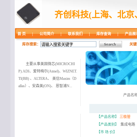
齐创科技(上海、北京
首 页
|
公司简介
|
联系我们
|
库存查询
|
产品展
库存搜索：
关键
主营业务
主要从事美国微芯(MICROCHI
P).ADI、爱特梅尔(Atmel)、WIZNET.
TI(BB) 、ALTERA、 美信Maxim（D
allas）、安森美(ON)、 恩智浦N...
产品名
主营品牌
【产品名称】
三极管
【产品类别】
集成电路
【市 场 价】