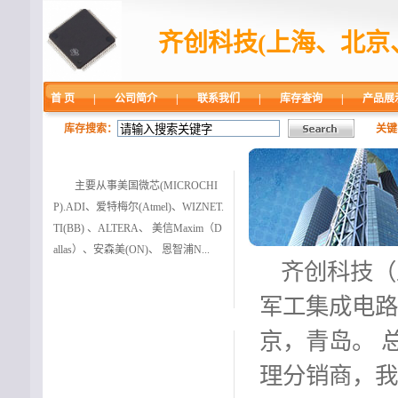
齐创科技(上海、北京
首 页
|
公司简介
|
联系我们
|
库存查询
|
产品展
库存搜索：
关键
主营业务
主要从事美国微芯(MICROCHI
P).ADI、爱特梅尔(Atmel)、WIZNET.
TI(BB) 、ALTERA、 美信Maxim（D
allas）、安森美(ON)、 恩智浦N...
齐创科技（
军工集成电路
主营品牌
京，青岛。 
理分销商，我