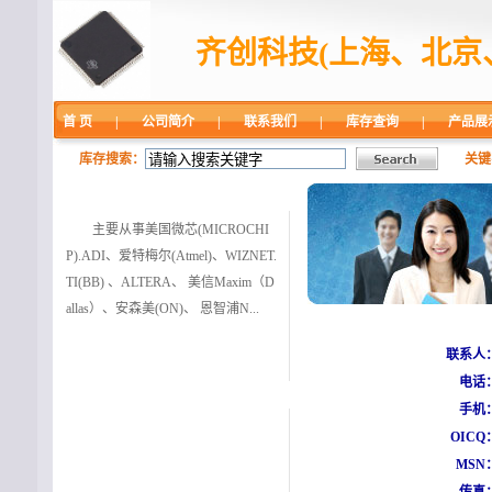
齐创科技(上海、北京
首 页
|
公司简介
|
联系我们
|
库存查询
|
产品展
库存搜索：
关键
主营业务
主要从事美国微芯(MICROCHI
P).ADI、爱特梅尔(Atmel)、WIZNET.
TI(BB) 、ALTERA、 美信Maxim（D
allas）、安森美(ON)、 恩智浦N...
联系人
电话
主营品牌
手机
OICQ
MSN