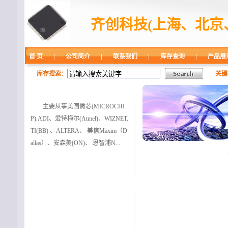
齐创科技(上海、北京
首 页
|
公司简介
|
联系我们
|
库存查询
|
产品展
库存搜索：
关键
主营业务
主要从事美国微芯(MICROCHI
P).ADI、爱特梅尔(Atmel)、WIZNET.
TI(BB) 、ALTERA、 美信Maxim（D
allas）、安森美(ON)、 恩智浦N...
主营品牌