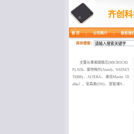
齐创科
首 页
|
公司简介
|
联系我
库存搜索：
主营业务
主要从事美国微芯(MICROCHI
P).ADI、爱特梅尔(Atmel)、WIZNET.
TI(BB) 、ALTERA、 美信Maxim（D
allas）、安森美(ON)、 恩智浦N...
主营品牌