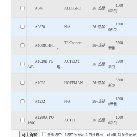
1500
A046
ALLEGRO
26+热销
0新到
1500
A0870
N/A
26+热销
0新到
TE Connecti
5500
A1008CHFL
26+热销
v..
新到
A1020B-PG
ACTEL代
3300
26+热销
84B ..
理
新到
5500
A10P8
HOFFMAN
26+热销
新到
1500
A1232
N/A
26+热销
0新到
A1280A-PQ
1500
ACTEL
26+热销
160C
0新到
全部选中 （选中序号后面的多选框，可同时对多条记录