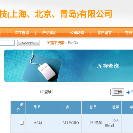
技(上海、北京、青岛)有限公司
们
|
库存查询
|
产品展示
|
公司动态
|
客户留言
|
在线
PartNo
关键字搜索：
IC型号：
询
型号
厂家
批号
数量
价
1500
A044
ALLEGRO
26+热销
0新到