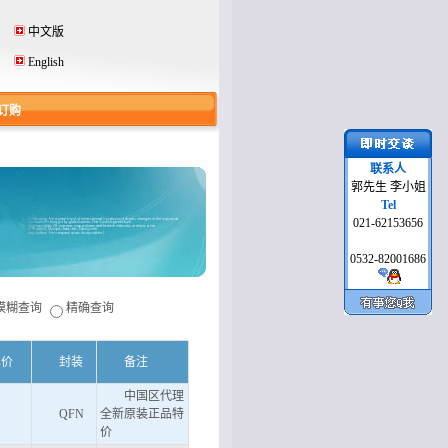
中文版
English
订购
联系人
郭先生 李小姐
Tel
021-62153656
0532-82001686
模糊查询
精确查询
单价
封装
备注
中国区代理
QFN
全新原装正品特
价